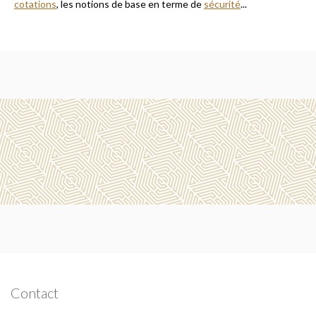
cotations
, les notions de base en terme de
sécurité
...
Contact